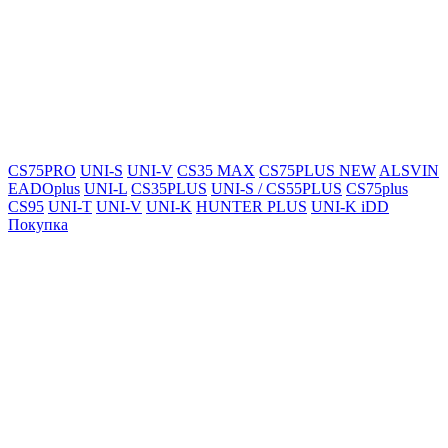
CS75PRO
UNI-S
UNI-V
CS35 MAX
CS75PLUS NEW
ALSVIN
EADOplus
UNI-L
CS35PLUS
UNI-S / CS55PLUS
CS75plus
CS95
UNI-T
UNI-V
UNI-K
HUNTER PLUS
UNI-K iDD
Покупка