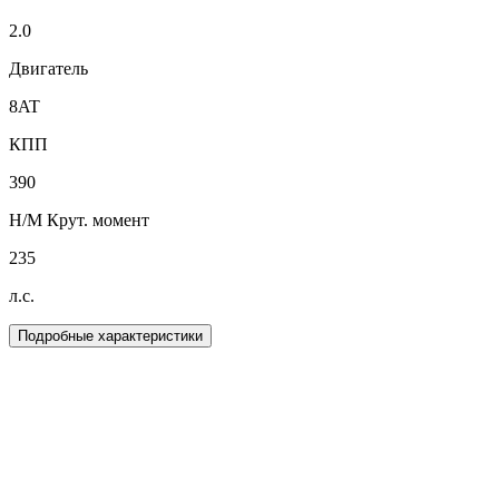
2.0
Двигатель
8AT
КПП
390
Н/М Крут. момент
235
л.с.
Подробные характеристики