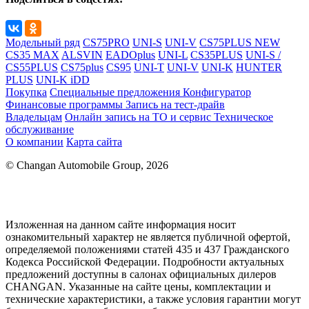
Модельный ряд
CS75PRO
UNI-S
UNI-V
CS75PLUS NEW
CS35 MAX
ALSVIN
EADOplus
UNI-L
CS35PLUS
UNI-S /
CS55PLUS
CS75plus
CS95
UNI-T
UNI-V
UNI-K
HUNTER
PLUS
UNI-K iDD
Покупка
Специальные предложения
Конфигуратор
Финансовые программы
Запись на тест-драйв
Владельцам
Онлайн запись на ТО и сервис
Техническое
обслуживание
О компании
Карта сайта
© Changan Automobile Group, 2026
Изложенная на данном сайте информация носит
ознакомительный характер не является публичной офертой,
определяемой положениями статей 435 и 437 Гражданского
Кодекса Российской Федерации. Подробности актуальных
предложений доступны в салонах официальных дилеров
CHANGAN. Указанные на сайте цены, комплектации и
технические характеристики, а также условия гарантии могут