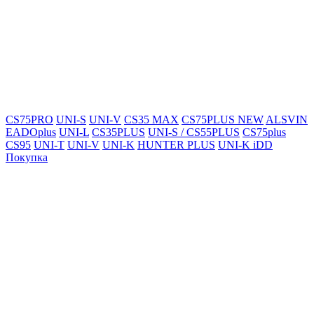
CS75PRO
UNI-S
UNI-V
CS35 MAX
CS75PLUS NEW
ALSVIN
EADOplus
UNI-L
CS35PLUS
UNI-S / CS55PLUS
CS75plus
CS95
UNI-T
UNI-V
UNI-K
HUNTER PLUS
UNI-K iDD
Покупка