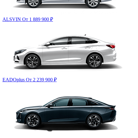
ALSVIN
От 1 889 900
₽
EADOplus
От 2 239 900
₽