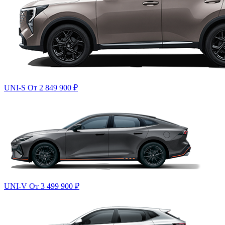
UNI-S
От 2 849 900
₽
UNI-V
От 3 499 900
₽