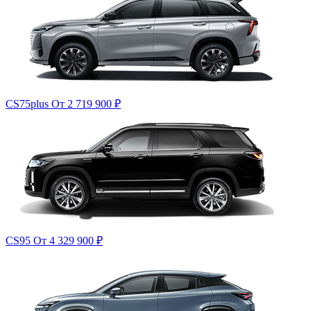
CS75plus
От 2 719 900
₽
CS95
От 4 329 900
₽