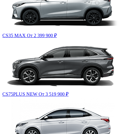
CS35 MAX
От 2 399 900
₽
CS75PLUS NEW
От 3 519 900
₽