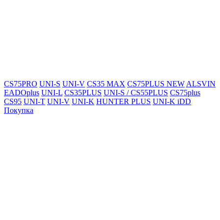
CS75PRO
UNI-S
UNI-V
CS35 MAX
CS75PLUS NEW
ALSVIN
EADOplus
UNI-L
CS35PLUS
UNI-S / CS55PLUS
CS75plus
CS95
UNI-T
UNI-V
UNI-K
HUNTER PLUS
UNI-K iDD
Покупка