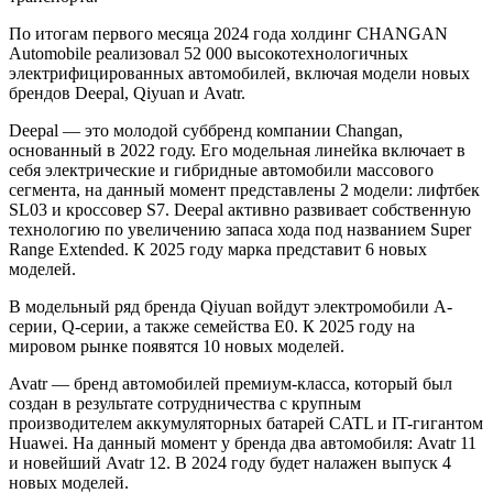
По итогам первого месяца 2024 года холдинг CHANGAN
Automobile реализовал 52 000 высокотехнологичных
электрифицированных автомобилей, включая модели новых
брендов Deepal, Qiyuan и Avatr.
Deepal — это молодой суббренд компании Changan,
основанный в 2022 году. Его модельная линейка включает в
себя электрические и гибридные автомобили массового
сегмента, на данный момент представлены 2 модели: лифтбек
SL03 и кроссовер S7. Deepal активно развивает собственную
технологию по увеличению запаса хода под названием Super
Range Extended. К 2025 году марка представит 6 новых
моделей.
В модельный ряд бренда Qiyuan войдут электромобили A-
серии, Q-серии, а также семейства E0. К 2025 году на
мировом рынке появятся 10 новых моделей.
Avatr — бренд автомобилей премиум-класса, который был
создан в результате сотрудничества с крупным
производителем аккумуляторных батарей CATL и IT-гигантом
Huawei. На данный момент у бренда два автомобиля: Avatr 11
и новейший Avatr 12. В 2024 году будет налажен выпуск 4
новых моделей.