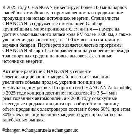
К 2025 году CHANGAN инвестирует более 100 миллиардов
юаней в автомобильную промышленность и продвижение
продукции на новых источниках энергии. Специалисты
CHANGAN в содружестве с компанией Ganfeng —
крупнейшим в мире производителем лития — намерены
достичь максимального запаса хода EV более 1000 км, а также
увеличения дальности хода на 100 км всего за пять минут
зарядки батареи. Партнерство является частью программы
CHANGAN Shangri-La, направленной на ускорение перехода
транспортных средств на новые высокоэффективные
источники энергии.
Активное развитие CHANGAN в сегменте
электрифицированных моделей позволит компании
увеличить объемы продаж, укрепив позиции на
международном рынке. По прогнозам CHANGAN Automobile,
в 2025 году концерн достигнет показателей в 3,5–4 млн
реализованных автомобилей, а к 2030 году совокупные
ежегодные продажи холдинга превзойдут 5 млн единиц:
объем проданных электрокаров составит более 60%, при этом
30% электрифицированных моделей будут продаваться на
зарубежных рынках.
#changan #changanrussia #changanauto