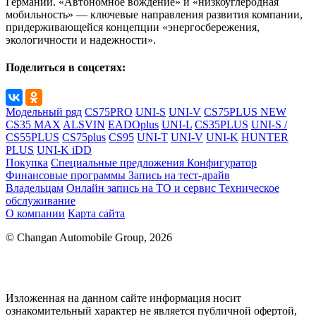
Германии. «Автономное вождение» и «низкоуглеродная
мобильность» — ключевые направления развития компании,
придерживающейся концепции «энергосбережения,
экологичности и надежности».
Поделиться в соцсетях:
Модельный ряд
CS75PRO
UNI-S
UNI-V
CS75PLUS NEW
CS35 MAX
ALSVIN
EADOplus
UNI-L
CS35PLUS
UNI-S /
CS55PLUS
CS75plus
CS95
UNI-T
UNI-V
UNI-K
HUNTER
PLUS
UNI-K iDD
Покупка
Специальные предложения
Конфигуратор
Финансовые программы
Запись на тест-драйв
Владельцам
Онлайн запись на ТО и сервис
Техническое
обслуживание
О компании
Карта сайта
© Changan Automobile Group, 2026
Изложенная на данном сайте информация носит
ознакомительный характер не является публичной офертой,