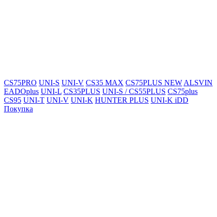
CS75PRO
UNI-S
UNI-V
CS35 MAX
CS75PLUS NEW
ALSVIN
EADOplus
UNI-L
CS35PLUS
UNI-S / CS55PLUS
CS75plus
CS95
UNI-T
UNI-V
UNI-K
HUNTER PLUS
UNI-K iDD
Покупка