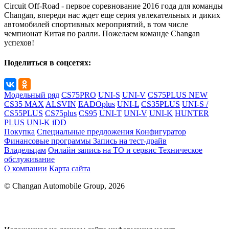
Circuit Off-Road - первое соревнование 2016 года для команды
Changan, впереди нас ждет еще серия увлекательных и диких
автомобилей спортивных мероприятий, в том числе
чемпионат Китая по ралли. Пожелаем команде Changan
успехов!
Поделиться в соцсетях:
Модельный ряд
CS75PRO
UNI-S
UNI-V
CS75PLUS NEW
CS35 MAX
ALSVIN
EADOplus
UNI-L
CS35PLUS
UNI-S /
CS55PLUS
CS75plus
CS95
UNI-T
UNI-V
UNI-K
HUNTER
PLUS
UNI-K iDD
Покупка
Специальные предложения
Конфигуратор
Финансовые программы
Запись на тест-драйв
Владельцам
Онлайн запись на ТО и сервис
Техническое
обслуживание
О компании
Карта сайта
© Changan Automobile Group, 2026