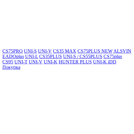
CS75PRO
UNI-S
UNI-V
CS35 MAX
CS75PLUS NEW
ALSVIN
EADOplus
UNI-L
CS35PLUS
UNI-S / CS55PLUS
CS75plus
CS95
UNI-T
UNI-V
UNI-K
HUNTER PLUS
UNI-K iDD
Покупка