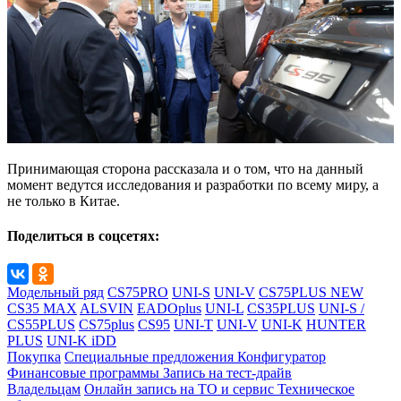
Принимающая сторона рассказала и о том, что на данный
момент ведутся исследования и разработки по всему миру, а
не только в Китае.
Поделиться в соцсетях:
Модельный ряд
CS75PRO
UNI-S
UNI-V
CS75PLUS NEW
CS35 MAX
ALSVIN
EADOplus
UNI-L
CS35PLUS
UNI-S /
CS55PLUS
CS75plus
CS95
UNI-T
UNI-V
UNI-K
HUNTER
PLUS
UNI-K iDD
Покупка
Специальные предложения
Конфигуратор
Финансовые программы
Запись на тест-драйв
Владельцам
Онлайн запись на ТО и сервис
Техническое