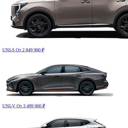
UNI-S
От 2 849 900
₽
UNI-V
От 3 499 900
₽