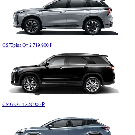
CS75plus
От 2 719 900
₽
CS95
От 4 329 900
₽