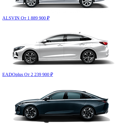
ALSVIN
От 1 889 900
₽
EADOplus
От 2 239 900
₽