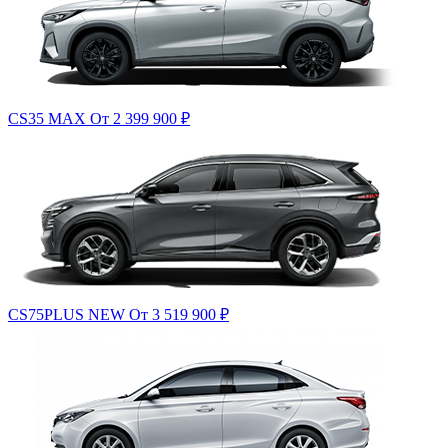
CS35 MAX
От 2 399 900
₽
CS75PLUS NEW
От 3 519 900
₽