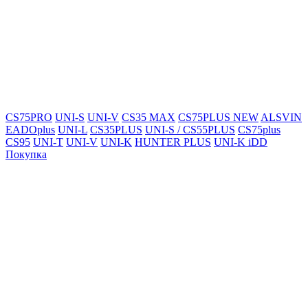
CS75PRO
UNI-S
UNI-V
CS35 MAX
CS75PLUS NEW
ALSVIN
EADOplus
UNI-L
CS35PLUS
UNI-S / CS55PLUS
CS75plus
CS95
UNI-T
UNI-V
UNI-K
HUNTER PLUS
UNI-K iDD
Покупка