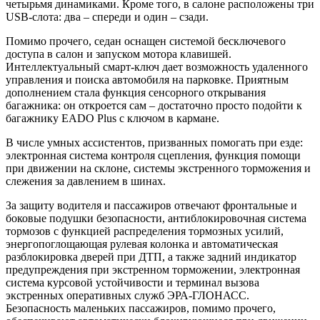
четырьмя динамиками. Кроме того, в салоне расположены три
USB-слота: два – спереди и один – сзади.
Помимо прочего, седан оснащен системой бесключевого
доступа в салон и запуском мотора клавишей.
Интеллектуальный смарт-ключ дает возможность удаленного
управления и поиска автомобиля на парковке. Приятным
дополнением стала функция сенсорного открывания
багажника: он откроется сам – достаточно просто подойти к
багажнику EADO Plus с ключом в кармане.
В числе умных ассистентов, призванных помогать при езде:
электронная система контроля сцепления, функция помощи
при движении на склоне, системы экстренного торможения и
слежения за давлением в шинах.
За защиту водителя и пассажиров отвечают фронтальные и
боковые подушки безопасности, антиблокировочная система
тормозов с функцией распределения тормозных усилий,
энергопоглощающая рулевая колонка и автоматическая
разблокировка дверей при ДТП, а также задний индикатор
предупреждения при экстренном торможении, электронная
система курсовой устойчивости и терминал вызова
экстренных оперативных служб ЭРА-ГЛОНАСС.
Безопасность маленьких пассажиров, помимо прочего,