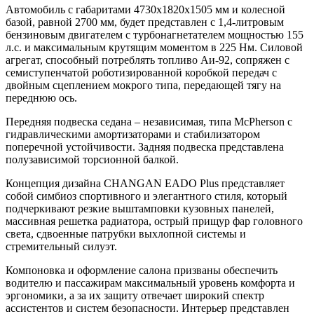
Автомобиль с габаритами 4730х1820х1505 мм и колесной
базой, равной 2700 мм, будет представлен с 1,4-литровым
бензиновым двигателем с турбонагнетателем мощностью 155
л.с. и максимальным крутящим моментом в 225 Нм. Силовой
агрегат, способный потреблять топливо Аи-92, сопряжен с
семиступенчатой роботизированной коробкой передач с
двойным сцеплением мокрого типа, передающей тягу на
переднюю ось.
Передняя подвеска седана – независимая, типа McPherson с
гидравлическими амортизаторами и стабилизатором
поперечной устойчивости. Задняя подвеска представлена
полузависимой торсионной балкой.
Концепция дизайна CHANGAN EADO Plus представляет
собой симбиоз спортивного и элегантного стиля, который
подчеркивают резкие выштамповки кузовных панелей,
массивная решетка радиатора, острый прищур фар головного
света, сдвоенные патрубки выхлопной системы и
стремительный силуэт.
Компоновка и оформление салона призваны обеспечить
водителю и пассажирам максимальный уровень комфорта и
эргономики, а за их защиту отвечает широкий спектр
ассистентов и систем безопасности. Интерьер представлен