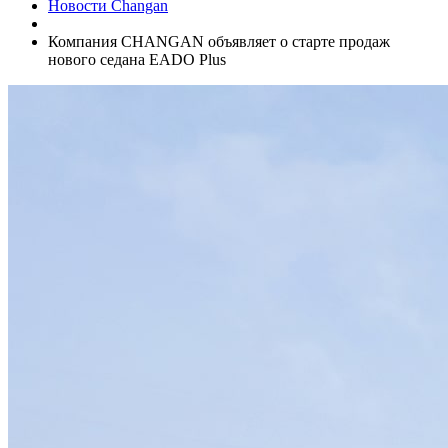
Новости Changan
Компания CHANGAN объявляет о старте продаж
нового седана EADO Plus