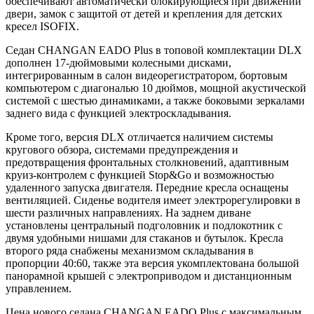
обеспечивают автоматически блокирующиеся при движении
двери, замок с защитой от детей и крепления для детских
кресел ISOFIX.
Седан CHANGAN EADO Plus в топовой комплектации DLX
дополнен 17-дюймовыми колесными дисками,
интегрированным в салон видеорегистратором, бортовым
компьютером с диагональю 10 дюймов, мощной акустической
системой с шестью динамиками, а также боковыми зеркалами
заднего вида с функцией электроскладывания.
Кроме того, версия DLX отличается наличием системы
кругового обзора, системами предупреждения и
предотвращения фронтальных столкновений, адаптивным
круиз-контролем с функцией Stop&Go и возможностью
удаленного запуска двигателя. Передние кресла оснащены
вентиляцией. Сиденье водителя имеет электрорегулировки в
шести различных направлениях. На заднем диване
установлены центральный подголовник и подлокотник с
двумя удобными нишами для стаканов и бутылок. Кресла
второго ряда снабжены механизмом складывания в
пропорции 40:60, также эта версия укомплектована большой
панорамной крышей с электроприводом и дистанционным
управлением.
Цена нового седана CHANGAN EADO Plus с максимальным