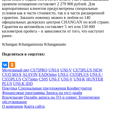
уровнем оснащения составляет 2 279 900 рублей. Для
корпоративных клиентов предусмотрены специальные
условия как в части стоимости, так и в части расширенной
гарантии. Заказать новинку можно в любом из 140
официальных дилерских центров CHANGAN по всей стране.
Гарантия на автомобиль составляет 5 лет или 150 000
километров пробега – в зависимости от того, что наступит
ранее.
#changan #changanrussia #changanauto
Поделиться в соцсетях:
Модельный ряд
CS75PRO
UNI-S
UNI-V
CS75PLUS NEW
CS35 MAX
ALSVIN
EADOplus
UNI-L
CS35PLUS
UNI-S /
CS55PLUS
CS75plus
CS95
UNI-T
UNI-V
UNI-K
HUNTER
PLUS
UNI-K iDD
Покупка
Специальные предложения
Конфигуратор
Финансовые программы
Запись на тест-драйв
Владельцам
Онлайн запись на ТО и сервис
Техническое
обслуживание
О компании
Карта сайта