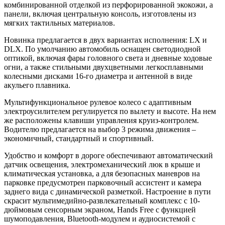
комбинированной отделкой из перфорированной экокожи, а
панели, включая центральную консоль, изготовлены из
мягких тактильных материалов.
Новинка предлагается в двух вариантах исполнения: LX и
DLX. По умолчанию автомобиль оснащен светодиодной
оптикой, включая фары головного света и дневные ходовые
огни, а также стильными двухцветными легкосплавными
колесными дисками 16-го диаметра и антенной в виде
акульего плавника.
Мультифункциональное рулевое колесо с адаптивным
электроусилителем регулируется по вылету и высоте. На нем
же расположены клавиши управления круиз-контролем.
Водителю предлагается на выбор 3 режима движения –
экономичный, стандартный и спортивный.
Удобство и комфорт в дороге обеспечивают автоматический
датчик освещения, электромеханический люк в крыше и
климатическая установка, а для безопасных маневров на
парковке предусмотрен парковочный ассистент и камера
заднего вида с динамической разметкой. Настроение в пути
скрасит мультимедийно-развлекательный комплекс с 10-
дюймовым сенсорным экраном, Hands Free с функцией
шумоподавления, Bluetooth-модулем и аудиосистемой с