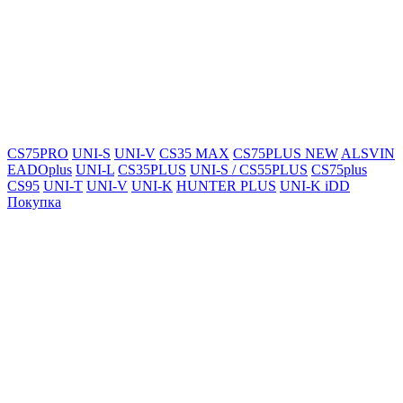
CS75PRO
UNI-S
UNI-V
CS35 MAX
CS75PLUS NEW
ALSVIN
EADOplus
UNI-L
CS35PLUS
UNI-S / CS55PLUS
CS75plus
CS95
UNI-T
UNI-V
UNI-K
HUNTER PLUS
UNI-K iDD
Покупка