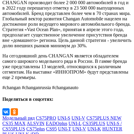
CHANGAN производит более 2 000 000 автомобилей в год и
в 2022 году перешагнул отметку в 23 500 000 выпущенных
автомобилей. Бренд представлен более чем в 70 странах мира.
Глобальный вектор развития Changan Automobile нацелен на
достижение роли ведущего мирового автомобильного бренда.
Стратегия «Vast Ocean Plan», принятая в апреле этого года,
предполагает существенное увеличение присутствия бренда
вне «домашнего» региона. Цель данной стратегии - увеличить
долю внешних рынков минимум до 30%.
На сегодняшний день CHANGAN является обладателем
самого широкого модельного ряда в России. В гамме бренда
уже представлены 13 моделей, относящихся к различным
сегментам. На выставке «ИННОПРОМ» будут представлены
еще 2 премьеры.
#changan #changanrussia #changanauto
Поделиться в соцсетях:
Модельный ряд
CS75PRO
UNI-S
UNI-V
CS75PLUS NEW
CS35 MAX
ALSVIN
EADOplus
UNI-L
CS35PLUS
UNI-S /
CS55PLUS
CS75plus
CS95
UNI-T
UNI-V
UNI-K
HUNTER