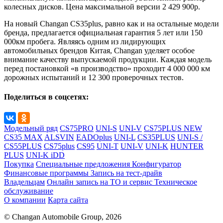
колесных дисков. Цена максимальной версии 2 429 900р.
На новый Changan CS35plus, равно как и на остальные модели
бренда, предлагается официальная гарантия 5 лет или 150
000км пробега. Являясь одним из лидирующих
автомобильных брендов Китая, Changan уделяет особое
внимание качеству выпускаемой продукции. Каждая модель
перед постановкой «в производство» проходит 4 000 000 км
дорожных испытаний и 12 300 проверочных тестов.
Поделиться в соцсетях:
Модельный ряд
CS75PRO
UNI-S
UNI-V
CS75PLUS NEW
CS35 MAX
ALSVIN
EADOplus
UNI-L
CS35PLUS
UNI-S /
CS55PLUS
CS75plus
CS95
UNI-T
UNI-V
UNI-K
HUNTER
PLUS
UNI-K iDD
Покупка
Специальные предложения
Конфигуратор
Финансовые программы
Запись на тест-драйв
Владельцам
Онлайн запись на ТО и сервис
Техническое
обслуживание
О компании
Карта сайта
© Changan Automobile Group, 2026