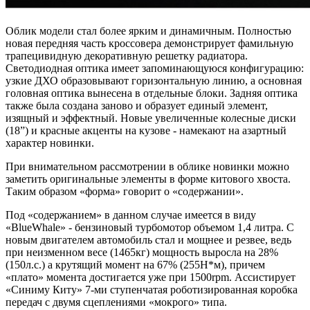
Облик модели стал более ярким и динамичным. Полностью
новая передняя часть кроссовера демонстрирует фамильную
трапецивидную декоративную решетку радиатора.
Светодиодная оптика имеет запоминающуюся конфигурацию:
узкие ДХО образовывают горизонтальную линию, а основная
головная оптика вынесена в отдельные блоки. Задняя оптика
также была создана заново и образует единый элемент,
изящный и эффектный. Новые увеличенные колесные диски
(18”) и красные акценты на кузове - намекают на азартный
характер новинки.
При внимательном рассмотрении в облике новинки можно
заметить оригинальные элементы в форме китового хвоста.
Таким образом «форма» говорит о «содержании».
Под «содержанием» в данном случае имеется в виду
«BlueWhale» - бензиновый турбомотор объемом 1,4 литра. С
новым двигателем автомобиль стал и мощнее и резвее, ведь
при неизменном весе (1465кг) мощность выросла на 28%
(150л.с.) а крутящий момент на 67% (255Н*м), причем
«плато» момента достигается уже при 1500rpm. Ассистирует
«Синиму Киту» 7-ми ступенчатая роботизированная коробка
передач с двумя сцеплениями «мокрого» типа.