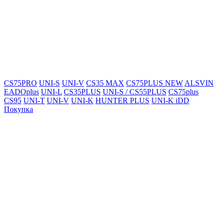
CS75PRO
UNI-S
UNI-V
CS35 MAX
CS75PLUS NEW
ALSVIN
EADOplus
UNI-L
CS35PLUS
UNI-S / CS55PLUS
CS75plus
CS95
UNI-T
UNI-V
UNI-K
HUNTER PLUS
UNI-K iDD
Покупка