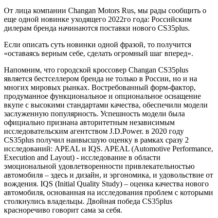
От лица компании Changan Motors Rus, мы рады сообщить о
еще одной новинке уходящего 2022го года: Российским
дилерам бренда начинаются поставки нового CS35plus.
Если описать суть новинки одной фразой, то получится
«оставаясь верным себе, сделать огромный шаг вперед».
Напомним, что городской кроссовер Changan CS35plus
является бестселлером бренда не только в России, но и на
многих мировых рынках. Востребованный форм-фактор,
продуманное функциональное и опциональное оснащение
вкупе с высокими стандартами качества, обеспечили модели
заслуженную популярность. Успешность модели была
официально признана авторитетным независимым
исследовательским агентством J.D.Power. в 2020 году
CS35plus получил наивысшую оценку в рамках сразу 2
исследований: APEAL и IQS. APEAL (Automotive Performance,
Execution and Layout) - исследование в области
эмоциональной удовлетворенности привлекательностью
автомобиля – здесь и дизайн, и эргономика, и удовольствие от
вождения. IQS (Initial Quality Study) – оценка качества нового
автомобиля, основанная на исследования проблем с которыми
столкнулись владельцы. Двойная победа CS35plus
красноречиво говорит сама за себя.