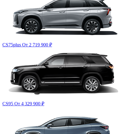
CS75plus
От 2 719 900
₽
CS95
От 4 329 900
₽