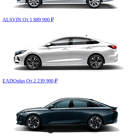
ALSVIN
От 1 889 900
₽
EADOplus
От 2 239 900
₽