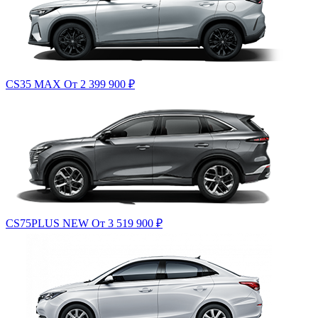
CS35 MAX
От 2 399 900
₽
CS75PLUS NEW
От 3 519 900
₽