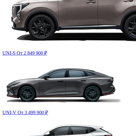
UNI-S
От 2 849 900
₽
UNI-V
От 3 499 900
₽