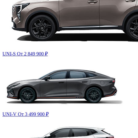
UNI-S
От 2 849 900
₽
UNI-V
От 3 499 900
₽