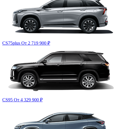
CS75plus
От 2 719 900
₽
CS95
От 4 329 900
₽