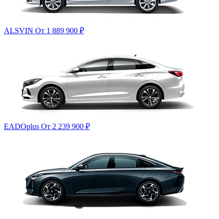
ALSVIN
От 1 889 900
₽
EADOplus
От 2 239 900
₽