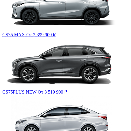
CS35 MAX
От 2 399 900
₽
CS75PLUS NEW
От 3 519 900
₽